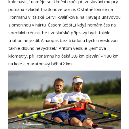
kole navíc,“ usměje se. Umění trpět při veslování mu prý
pomáhá zvládat triatlonové porce. Ostatně loni se na
Ironmanu v italské Cervii kvalifikoval na Havaj s únavovou
zlomeninou v nártu. Časem 8:56! „I když nemám čas na
speciální trénink, bez veslařské přípravy bych takhle
triatlon nejezdil. A naopak bez triatlonu bych u veslování
takhle dlouho nevydržel.“ Přitom vesluje „jen“ dva
kilometry, při Ironamnu ho čeká 3,8 km plavání – 180 km
na kole a maratonský běh 42 km.