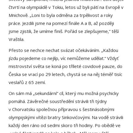
čtvrtí na olympiádě v Tokiu, letos už byli pátí na Evropě v
Mnichově. „Loni to byla odměna za trpělivost a roky
práce. Jezdili jsme na pomezí finále A a B, až později
jsme zjistili, že umíme finiš. Pořád se zlepšujeme,“ těší
Vraštila.
Přesto se nechce nechat svázat očekáváním. „Každou
jízdu pojedeme co nejlíp, víc nemůžeme udělat.“ Vždyť
mistrovství světa se koná po tříleté covidové pauze, do
Česka se vrací po 29 letech, chystá se na něj téměř tisíc
veslařů z 65 zemí.
On sám má „sekundární“ cíl, který mu možná psychicky
pomáhá. Závěrečné soustředění strávili tři týdny
v Chorvatsku společnou přípravou s šestinásobnými
olympijskými vítězi bratry Sinkovićovými. Na vodě strávili
každý den ráno od sedmi skoro tři hodiny. Po obědě ve