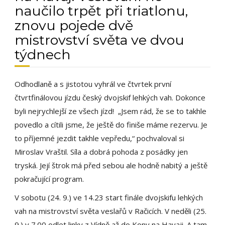
naučilo trpět při triatlonu,
znovu pojede dvě
mistrovství světa ve dvou
týdnech
Odhodlaně a s jistotou vyhrál ve čtvrtek první
čtvrtfinálovou jízdu český dvojskif lehkých vah. Dokonce
byli nejrychlejší ze všech jízd! „Jsem rád, že se to takhle
povedlo a cítili jsme, že ještě do finiše máme rezervu. Je
to příjemné jezdit takhle vepředu,“ pochvaloval si
Miroslav Vraštil. Síla a dobrá pohoda z posádky jen
tryská. Její štrok má před sebou ale hodně nabitý a ještě
pokračující program.
V sobotu (24. 9.) ve 14.23 start finále dvojskifu lehkých
vah na mistrovství světa veslařů v Račicích. V neděli (25.
9.) v 7.00 odlet linky z Vídně až do Kony na Havaji. A tam