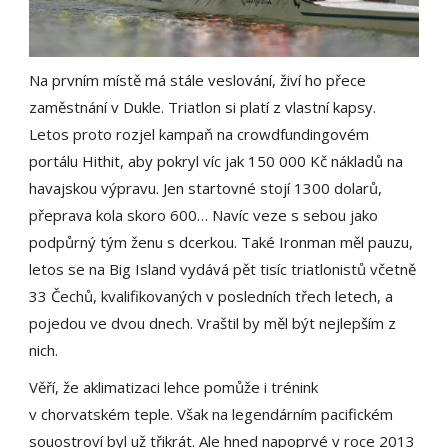
Na prvním místě má stále veslování, živí ho přece
zaměstnání v Dukle. Triatlon si platí z vlastní kapsy.
Letos proto rozjel kampaň na crowdfundingovém
portálu Hithit, aby pokryl víc jak 150 000 Kč nákladů na
havajskou výpravu. Jen startovné stojí 1300 dolarů,
přeprava kola skoro 600… Navíc veze s sebou jako
podpůrný tým ženu s dcerkou. Také Ironman měl pauzu,
letos se na Big Island vydává pět tisíc triatlonistů včetně
33 Čechů, kvalifikovaných v posledních třech letech, a
pojedou ve dvou dnech. Vraštil by měl být nejlepším z
nich.
Věří, že aklimatizaci lehce pomůže i trénink
v chorvatském teple. Však na legendárním pacifickém
souostroví byl už třikrát. Ale hned napoprvé v roce 2013