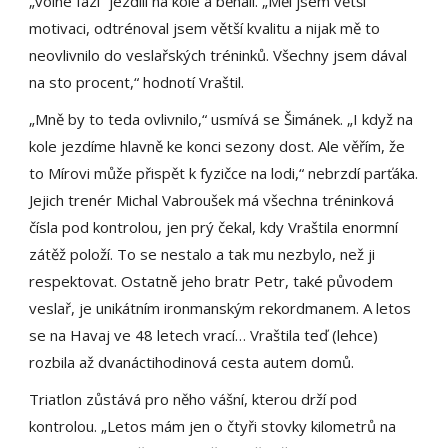
„volné fázi“ jezdili na kole a běhali. „Měl jsem větší
motivaci, odtrénoval jsem větší kvalitu a nijak mě to
neovlivnilo do veslařských tréninků. Všechny jsem dával
na sto procent,“ hodnotí Vraštil.
„Mně by to teda ovlivnilo,“ usmívá se Šimánek. „I když na
kole jezdíme hlavně ke konci sezony dost. Ale věřím, že
to Mírovi může přispět k fyzičce na lodi,“ nebrzdí parťáka.
Jejich trenér Michal Vabroušek má všechna tréninková
čísla pod kontrolou, jen prý čekal, kdy Vraštila enormní
zátěž položí. To se nestalo a tak mu nezbylo, než ji
respektovat. Ostatně jeho bratr Petr, také původem
veslař, je unikátním ironmanským rekordmanem. A letos
se na Havaj ve 48 letech vrací… Vraštila teď (lehce)
rozbila až dvanáctihodinová cesta autem domů.
Triatlon zůstává pro něho vášní, kterou drží pod
kontrolou. „Letos mám jen o čtyři stovky kilometrů na