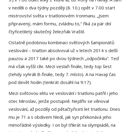
v neděli o dva týdny později (8. 10.) opět v 7.00 start
mistrovství světa v triatlonovém Ironmanu. „Jsem
připravený, mám formu, zvládnu to,“ říká za pár dní
čtyřicetiletý skutečný železňák Vraštil.
Ostatně podobnou kombinaci světových šampionátů
veslování – triatlon absolvoval už v letech 2014 s delší
pauzou a 2017 také po dvou týdnech „odpočinku“. Teď
má však vyšší cíle. Mezi veslaři finále, tedy top šest
(tehdy vyhráli B-finále, tedy 7. místo). A na Havaji čas
pod devět hodin (tenkrát dosáhl na 9:17).
Mezi světovou elitu ve veslování i triatlonu patřil i jeho
otec Miroslav, jenže postupně. Nejdřív se věnoval
veslování, až později od pětačtyřiceti let triatlonu. Dnes
mu je 71 a s obdivem hledí, jak syn překonává jeho
mimořádné výsledky. I on byl třikrát na olympiádě, na