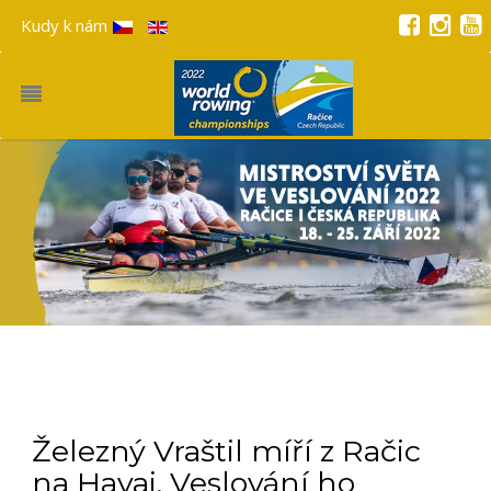
Kudy k nám
Železný Vraštil míří z Račic
na Havaj. Veslování ho