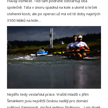
Havaji osmkrát. Teď tam podruhé odstartují oba
společně. Táta v únoru spadnul na kole a ulomil si krček
stehenní kosti, ale po operaci už má od té doby najetých
3500 kiláků na kole…
Nejdřív tedy veslařská práce. Vraštil mladší s Jiřím
Šimánkem jsou největší českou nadějí pro domácí
světový šampionát, možná jedinou finálovou… Loni dojeli