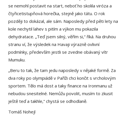
se nemohl postavit na start, neboť ho skolila viróza a
čtyřicetistupňová horečka, stejně jako tátu. O rok
později to dokázal, ale sám. Naposledy před pěti lety na
kole nechytil lahev s pitím a výkon mu pokazila
dehydratace. „Teď jsem silný, věřím si,“ říká. Na druhou
stranu ví, že výsledek na Havaji výrazně ovlivní
podmínky, především jestli se zvedne obávaný vítr
Mumuku.
„Beru to tak, že tam jedu naposledy v nějaké formě. Za
dva roky po olympiádě v Paříži chci končit s vrcholovým
sportem. Tělo má dost a taky finance na Ironmanu už
nebudou snesitelné. Nemůžu povolit, musím to zkusit
ještě teď a takhle,“ chystá se odhodlaně.
Tomáš Nohejl