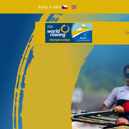
Kudy k nám
Ú