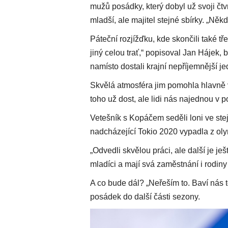
mužů posádky, který dobyl už svoji čtvr
mladší, ale majitel stejné sbírky. „Někd
Páteční rozjížďku, kde skončili také tře
jiný celou trať,“ popisoval Jan Hájek,
namísto dostali krajní nepříjemnější jed
Skvělá atmosféra jim pomohla hlavně ve
toho už dost, ale lidi nás najednou v p
Vetešník s Kopáčem seděli loni ve stejn
nadcházející Tokio 2020 vypadla z olym
„Odvedli skvělou práci, ale další je je
mladíci a mají svá zaměstnání i rodin
A co bude dál? „Neřeším to. Baví nás
posádek do další části sezony.