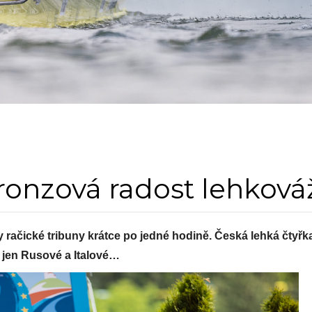
bronzová radost lehková
y račické tribuny krátce po jedné hodině. Česká lehká čtyřk
ní jen Rusové a Italové…