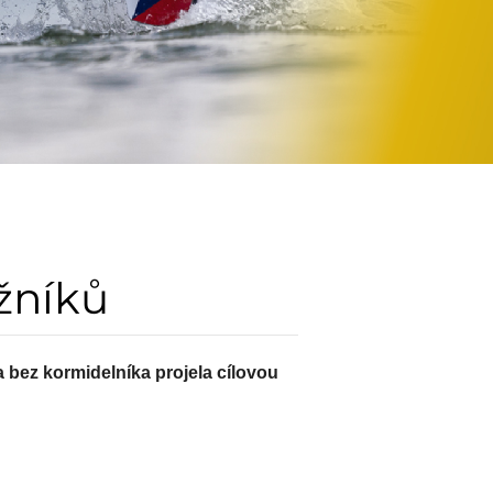
žníků
a bez kormidelníka projela cílovou