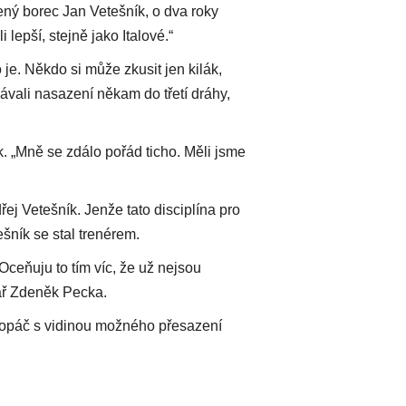
ílený borec Jan Vetešník, o dva roky
 lepší, stejně jako Italové.“
o je. Někdo si může zkusit jen kilák,
kávali nasazení někam do třetí dráhy,
k. „Mně se zdálo pořád ticho. Měli jsme
řej Vetešník. Jenže tato disciplína pro
šník se stal trenérem.
 Oceňuju to tím víc, že už nejsou
lař Zdeněk Pecka.
 Kopáč s vidinou možného přesazení