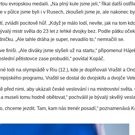
tou evropskou medaili. „Na plný kule jsme jeli,“ říkal další ostř
e v půlce jsme byli i v Rusech, zkoušeli jsme je, ale nakonec byli
tí, zvládli pocitově hůř. „Když je málo lodí, nevíte, jak na tom kd
 bývalý mistr světa do 23 let z lehké dvojky bez. Podle pátku oče
ničku. „Ale tahle dráha je super, nevadilo to,“ nemračili se.
 finiši. „Ale diváky jsme slyšeli už na startu,“ připomenul Háje
oslední pětistovce zase probudili,“ povídal Kopáč.
é lodi na olympiádě v Riu (12.), kde je doplňovali Vraštil a Ond
pijského programu, Vraštil se dostal do dvojskifu a dvojče Vete
ště před nimi, aby ukázali české veslování i na mistrovství světa.
y a museli tomu hodně obětovat,“ pochválil je bývalý skvělý ves
 to, chceme jezdit. Tam, kam nás trenér posadí,“ poznamenává