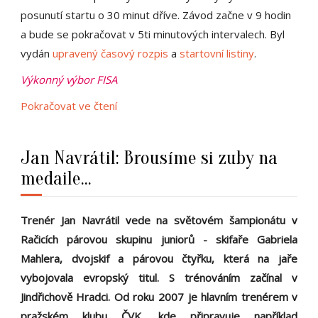
posunutí startu o 30 minut dříve. Závod začne v 9 hodin
a bude se pokračovat v 5ti minutových intervalech. Byl
vydán
upravený časový rozpis
a
startovní listiny
.
Výkonný výbor FISA
Pokračovat ve čtení
Jan Navrátil: Brousíme si zuby na
medaile...
Trenér Jan Navrátil vede na světovém šampionátu v
Račicích párovou skupinu juniorů - skifaře Gabriela
Mahlera, dvojskif a párovou čtyřku, která na jaře
vybojovala evropský titul. S trénováním začínal v
Jindřichově Hradci. Od roku 2007 je hlavním trenérem v
pražském klubu ČVK, kde připravuje například