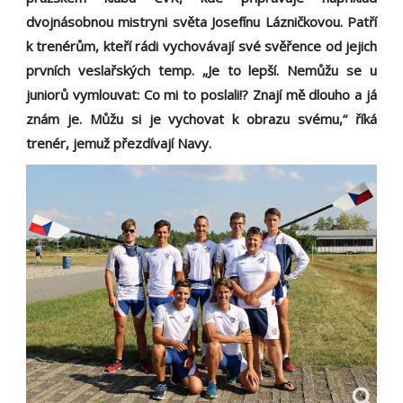
dvojnásobnou mistryni světa Josefínu Lázničkovou. Patří
k trenérům, kteří rádi vychovávají své svěřence od jejich
prvních veslařských temp. „Je to lepší. Nemůžu se u
juniorů vymlouvat: Co mi to poslali!? Znají mě dlouho a já
znám je. Můžu si je vychovat k obrazu svému,“ říká
trenér, jemuž přezdívají Navy.