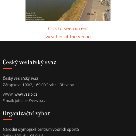
Click to see current
weather at the venue
Český veslařský svaz
Český veslařský svaz
Zátopkova 100/2, 169 00 Praha - Břevnov
WWW:
www.veslo.cz
E-mail: johanek@veslo.cz
Organizační výbor
Národní olympijské centrum vodních sportů
Račice 130, 411 08 Štětí