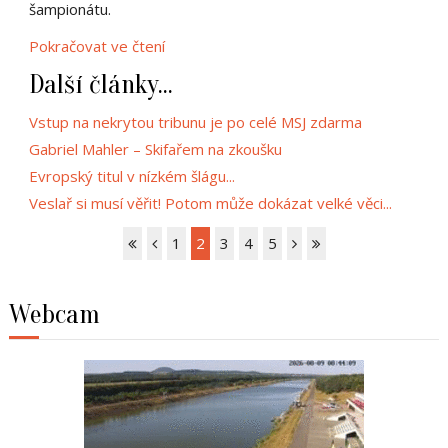
šampionátu.
Pokračovat ve čtení
Další články...
Vstup na nekrytou tribunu je po celé MSJ zdarma
Gabriel Mahler – Skifařem na zkoušku
Evropský titul v nízkém šlágu...
Veslař si musí věřit! Potom může dokázat velké věci...
1
2
3
4
5
Webcam