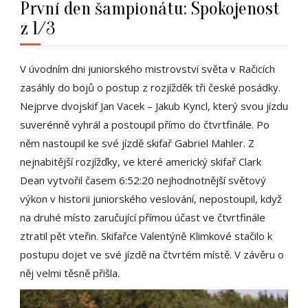
První den šampionátu: Spokojenost
z 1/3
V úvodním dni juniorského mistrovství světa v Račicích
zasáhly do bojů o postup z rozjížděk tři české posádky.
Nejprve dvojskif Jan Vacek – Jakub Kyncl, který svou jízdu
suverénně vyhrál a postoupil přímo do čtvrtfinále. Po
něm nastoupil ke své jízdě skifař Gabriel Mahler. Z
nejnabitější rozjížďky, ve které americký skifař Clark
Dean vytvořil časem 6:52:20 nejhodnotnější světový
výkon v historii juniorského veslování, nepostoupil, když
na druhé místo zaručující přímou účast ve čtvrtfinále
ztratil pět vteřin. Skifařce Valentýně Klimkové stačilo k
postupu dojet ve své jízdě na čtvrtém místě. V závěru o
něj velmi těsně přišla.